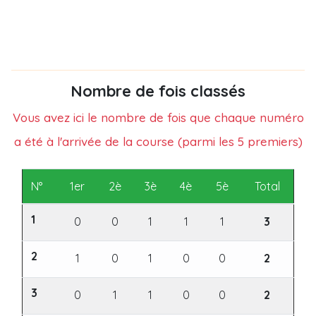
Nombre de fois classés
Vous avez ici le nombre de fois que chaque numéro
a été à l'arrivée de la course (parmi les 5 premiers)
N°
1er
2è
3è
4è
5è
Total
1
0
0
1
1
1
3
2
1
0
1
0
0
2
3
0
1
1
0
0
2