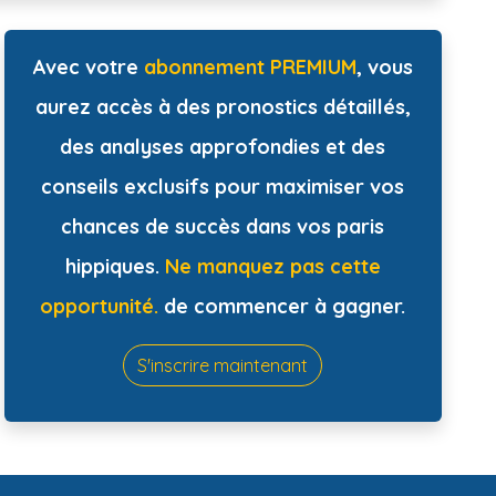
Avec votre
abonnement PREMIUM
, vous
aurez accès à des pronostics détaillés,
des analyses approfondies et des
conseils exclusifs pour maximiser vos
chances de succès dans vos paris
hippiques.
Ne manquez pas cette
opportunité.
de commencer à gagner.
S'inscrire maintenant