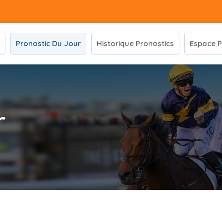
Pronostic Du Jour
Historique Pronostics
Espace P
r