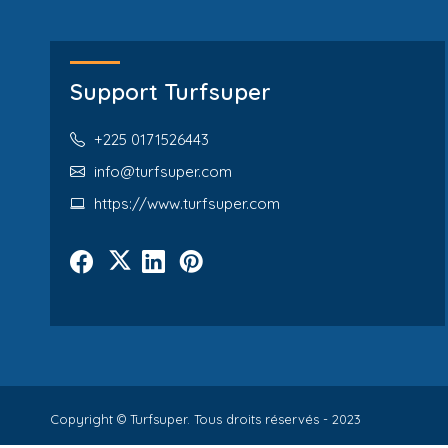
Support Turfsuper
+225 0171526443
info@turfsuper.com
https://www.turfsuper.com
Copyright © Turfsuper. Tous droits réservés - 2023