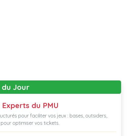
t du Jour
s Experts du PMU
ructurés pour faciliter vos jeux : bases, outsiders,
pour optimiser vos tickets.