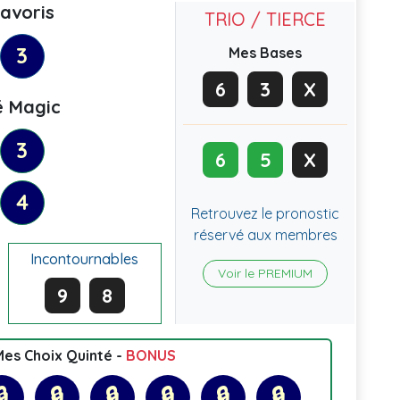
avoris
TRIO / TIERCE
3
Mes Bases
6
3
X
é Magic
3
6
5
X
4
Retrouvez le pronostic
réservé aux membres
Incontournables
Voir le PREMIUM
9
8
Mes Choix Quinté -
BONUS
🔒
🔒
🔒
🔒
🔒
🔒