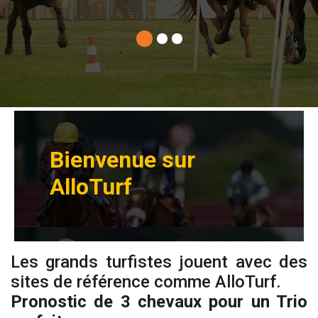
Bienvenue sur
AlloTurf
Les grands turfistes jouent avec des
sites de référence comme AlloTurf.
Pronostic de 3 chevaux pour un Trio