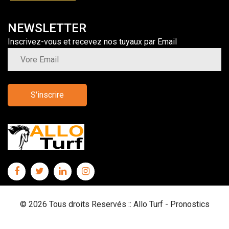
NEWSLETTER
Inscrivez-vous et recevez nos tuyaux par Email
S'inscrire
©
2026
Tous droits Reservés ::
Allo Turf - Pronostics