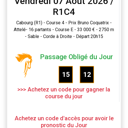
Vendredi 07 Août 2026 /
R1C4
Cabourg (R1) - Course 4 - Prix Bruno Coquatrix -
Attelé- 16 partants - Course E - 33 000 € - 2750 m
- Sable - Corde à Droite - Départ 20h15
Passage Obligé du Jour
15
12
>>> Achetez un code pour gagner la
course du jour
Achetez un code d'accès pour avoir le
pronostic du Jour