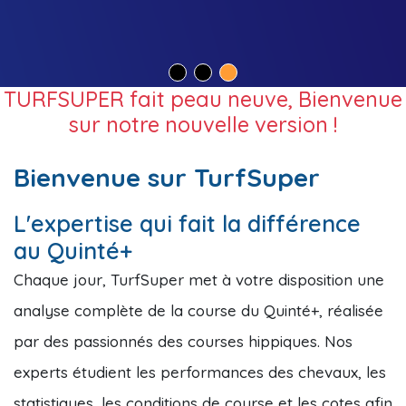
TURFSUPER fait peau neuve, Bienvenue
sur notre nouvelle version !
Bienvenue sur TurfSuper
L'expertise qui fait la différence
au Quinté+
Chaque jour, TurfSuper met à votre disposition une
analyse complète de la course du Quinté+, réalisée
par des passionnés des courses hippiques. Nos
experts étudient les performances des chevaux, les
statistiques, les conditions de course et les cotes afin