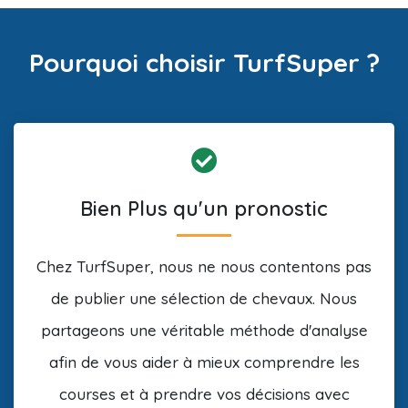
Pourquoi choisir TurfSuper ?
Bien Plus qu'un pronostic
Chez TurfSuper, nous ne nous contentons pas
de publier une sélection de chevaux. Nous
partageons une véritable méthode d'analyse
afin de vous aider à mieux comprendre les
courses et à prendre vos décisions avec