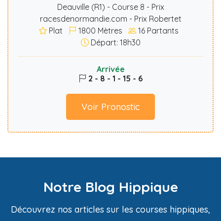
Deauville (R1) - Course 8 - Prix
racesdenormandie.com - Prix Robertet
Plat
1800
Mètres
16
Partants
Départ: 18h30
Arrivée
2 - 8 - 1 - 15 - 6
Voir Pronostic
Notre Blog Hippique
Découvrez nos articles sur les courses hippiques,