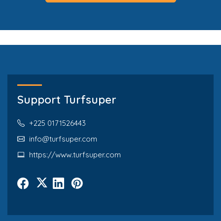
Support Turfsuper
+225 0171526443
info@turfsuper.com
https://www.turfsuper.com