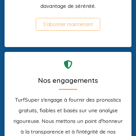
davantage de sérénité.
S'abonner maintenant
Nos engagements
TurfSuper s'engage à fournir des pronostics
gratuits, fiables et basés sur une analyse
rigoureuse. Nous mettons un point d'honneur
à la transparence et à l'intégrité de nos