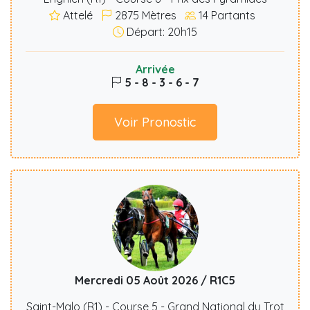
Attelé
2875
Mètres
14
Partants
Départ: 20h15
Arrivée
5 - 8 - 3 - 6 - 7
Voir Pronostic
Mercredi 05 Août 2026 / R1C5
Saint-Malo (R1) - Course 5 - Grand National du Trot