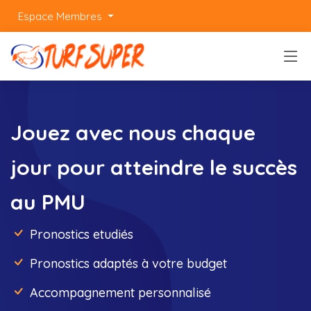
Espace Membres
Jouez avec nous chaque
jour pour atteindre le succès
au PMU
Pronostics etudiés
Pronostics adaptés à votre budget
Accompagnement personnalisé