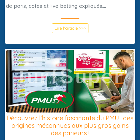
de paris, cotes et live betting expliqués....
Lire l'article >>>
Découvrez l’histoire fascinante du PMU : des
origines méconnues aux plus gros gains
des parieurs !