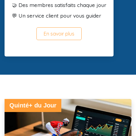
🤝 Des membres satisfaits chaque jour
💬 Un service client pour vous guider
En savoir plus
Quinté+ du Jour