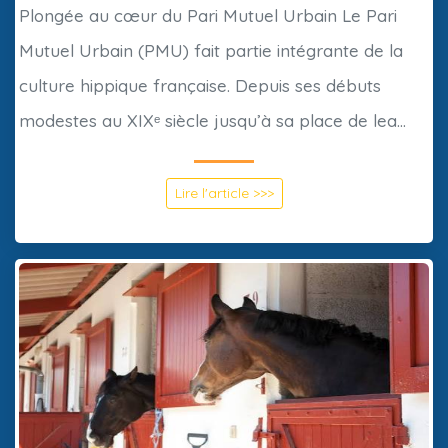
Plongée au cœur du Pari Mutuel Urbain Le Pari
Mutuel Urbain (PMU) fait partie intégrante de la
culture hippique française. Depuis ses débuts
modestes au XIXᵉ siècle jusqu’à sa place de lea...
Lire l'article >>>