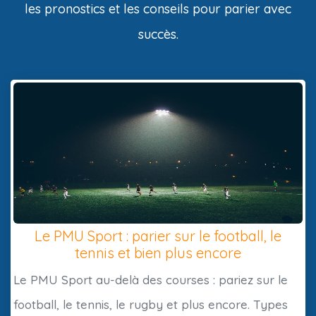
les pronostics et les conseils pour parier avec
succès.
Le PMU Sport : parier sur le football, le
tennis et bien plus encore
Le PMU Sport au-delà des courses : pariez sur le
football, le tennis, le rugby et plus encore. Types