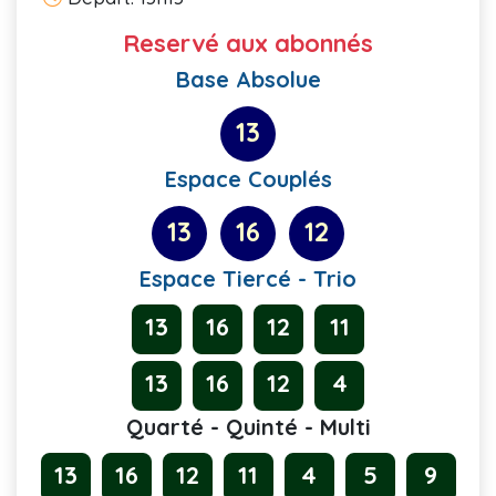
Reservé aux abonnés
Base Absolue
13
Espace Couplés
13
16
12
Espace Tiercé - Trio
13
16
12
11
13
16
12
4
Quarté - Quinté - Multi
13
16
12
11
4
5
9