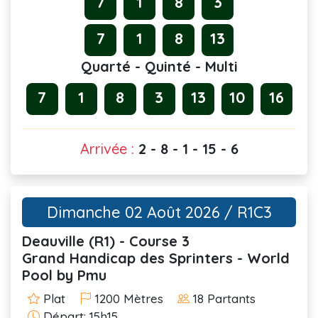
7
1
8
3
7
1
8
13
Quarté - Quinté - Multi
7
1
8
3
13
10
16
Arrivée :
2 - 8 - 1 - 15 - 6
Dimanche 02 Août 2026 / R1C3
Deauville (R1) - Course 3
Grand Handicap des Sprinters - World
Pool by Pmu
Plat
1200 Mètres
18 Partants
Départ: 15h15