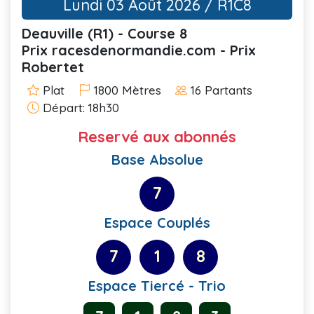
Lundi 03 Août 2026 / R1C8
Deauville (R1) - Course 8
Prix racesdenormandie.com - Prix
Robertet
Plat
1800 Mètres
16 Partants
Départ: 18h30
Reservé aux abonnés
Base Absolue
7
Espace Couplés
7
1
8
Espace Tiercé - Trio