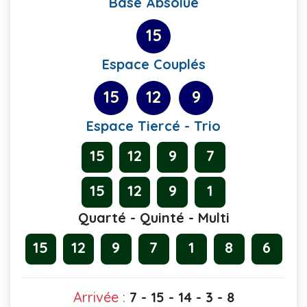
Base Absolue
15
Espace Couplés
15
12
9
Espace Tiercé - Trio
15
12
9
7
15
12
9
1
Quarté - Quinté - Multi
15
12
9
7
1
8
6
Arrivée :
7 - 15 - 14 - 3 - 8