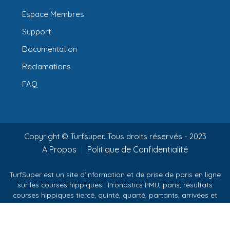
Espace Membres
Support
Documentation
Reclamations
FAQ
Copyright © Turfsuper. Tous droits réservés - 2023
A Propos
Politique de Confidentialité
TurfSuper est un site d’information et de prise de paris en ligne
sur les courses hippiques : Pronostics PMU, paris, résultats
courses hippiques tiercé, quinté, quarté, partants, arrivées et
rapports.
PMU est une marque déposée citée sur TurfSuper pour la
compréhension des informations.