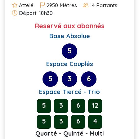
Attelé
2950 Mètres
14 Partants
Départ: 18h30
Reservé aux abonnés
Base Absolue
5
Espace Couplés
5
3
6
Espace Tiercé - Trio
5
3
6
12
5
3
6
4
Quarté - Quinté - Multi