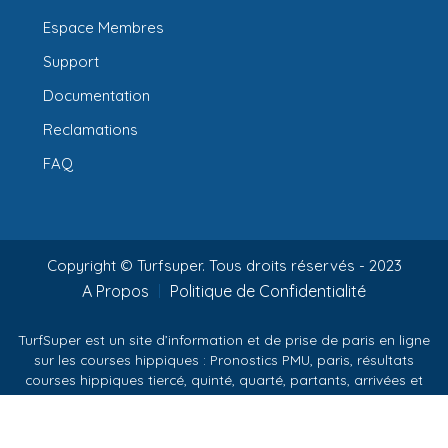
Espace Membres
Support
Documentation
Reclamations
FAQ
Copyright © Turfsuper. Tous droits réservés - 2023
A Propos
Politique de Confidentialité
TurfSuper est un site d’information et de prise de paris en ligne
sur les courses hippiques : Pronostics PMU, paris, résultats
courses hippiques tiercé, quinté, quarté, partants, arrivées et
rapports.
PMU est une marque déposée citée sur TurfSuper pour la
compréhension des informations.