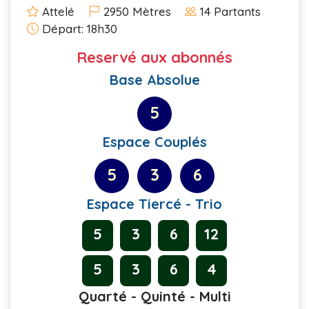
Attelé
2950 Mètres
14 Partants
Départ: 18h30
Reservé aux abonnés
Base Absolue
5
Espace Couplés
5
3
6
Espace Tiercé - Trio
5
3
6
12
5
3
6
4
Quarté - Quinté - Multi