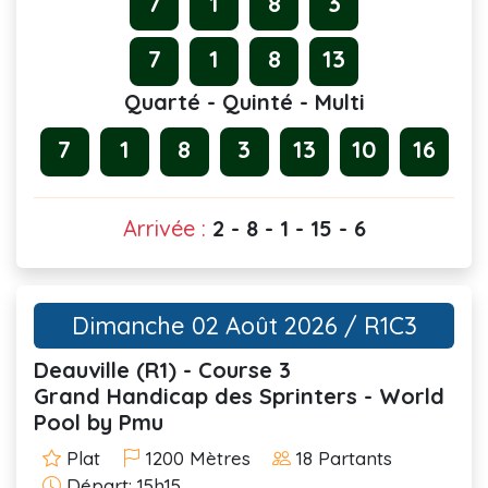
7
1
8
3
7
1
8
13
Quarté - Quinté - Multi
7
1
8
3
13
10
16
Arrivée :
2 - 8 - 1 - 15 - 6
Dimanche 02 Août 2026 / R1C3
Deauville (R1) - Course 3
Grand Handicap des Sprinters - World
Pool by Pmu
Plat
1200 Mètres
18 Partants
Départ: 15h15