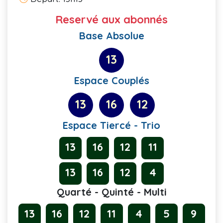
Reservé aux abonnés
Base Absolue
13
Espace Couplés
13
16
12
Espace Tiercé - Trio
13
16
12
11
13
16
12
4
Quarté - Quinté - Multi
13
16
12
11
4
5
9