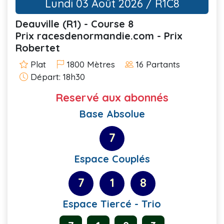
Lundi 03 Août 2026 / R1C8
Deauville (R1) - Course 8
Prix racesdenormandie.com - Prix
Robertet
Plat
1800 Mètres
16 Partants
Départ: 18h30
Reservé aux abonnés
Base Absolue
7
Espace Couplés
7
1
8
Espace Tiercé - Trio