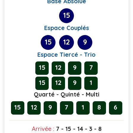
Base Absolue
15
Espace Couplés
15
12
9
Espace Tiercé - Trio
15
12
9
7
15
12
9
1
Quarté - Quinté - Multi
15
12
9
7
1
8
6
Arrivée :
7 - 15 - 14 - 3 - 8