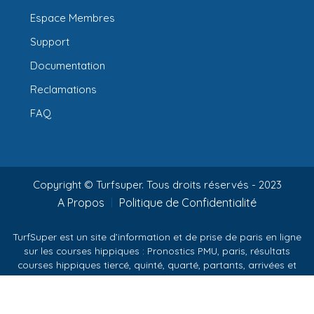
Espace Membres
Support
Documentation
Reclamations
FAQ
Copyright © Turfsuper. Tous droits réservés - 2023
A Propos
Politique de Confidentialité
TurfSuper est un site d’information et de prise de paris en ligne
sur les courses hippiques : Pronostics PMU, paris, résultats
courses hippiques tiercé, quinté, quarté, partants, arrivées et
rapports.
PMU est une marque déposée citée sur TurfSuper pour la
compréhension des informations.