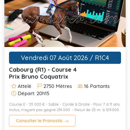
Vendredi 07 Août 2026 / R1C4
Cabourg (R1) - Course 4
Prix Bruno Coquatrix
Attelé
2750 Mètres
16 Partants
Départ: 20h15
Course E - 33 000 € - Sable - Corde à Droite - Pour 7 à 11 ans
inclus, n'ayant pas gagné 214.000. - Recul de 25 m. à 129.000.
Consulter le Pronostic